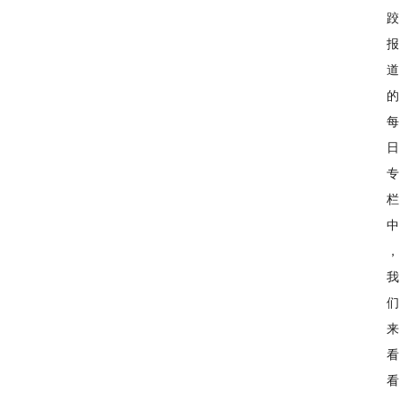
跤
报
道
的
每
日
专
栏
中
，
我
们
来
看
看