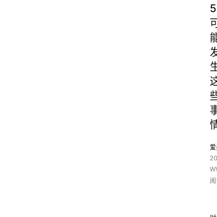
5
爱
2
W
阅