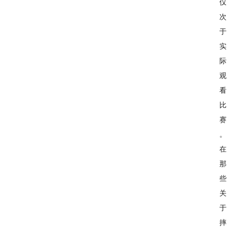
仅
次
于
实
际
观
看
比
赛
。
在
那
些
关
于
摔