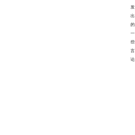
发
出
的
一
些
言
论