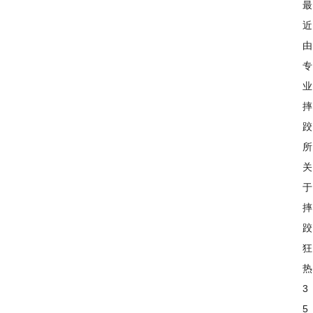
最
近
由
专
业
摔
跤
所
关
于
摔
跤
狂
热
3
5