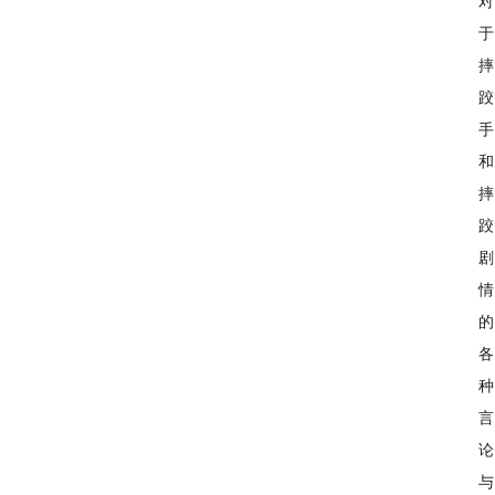
对
于
摔
跤
手
和
摔
跤
剧
情
的
各
种
言
论
与