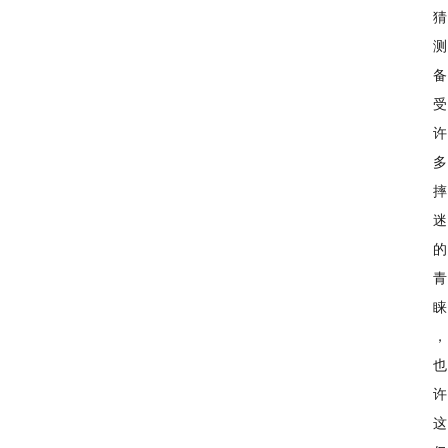
猜
测
备
受
许
多
摔
迷
的
青
睐
，
也
许
这