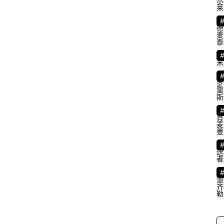
尔
莱
德
麦
泰
米
罗
雷
斯
肖
麦
曼
送
者
道
齐
勒