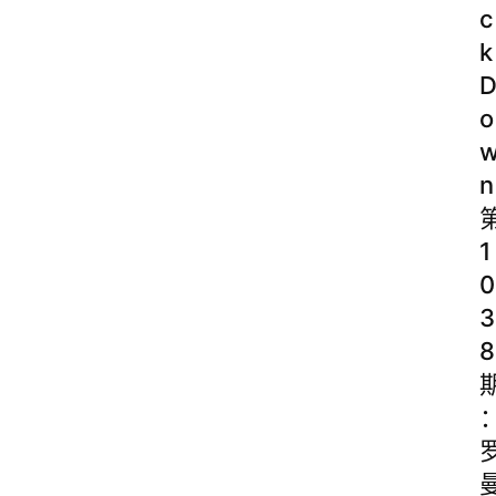
c
k
o
n
1
0
3
8