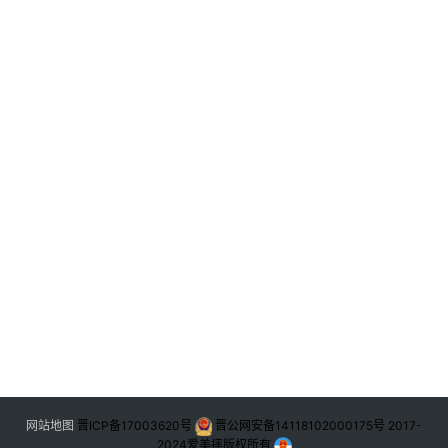
出
场
音
乐
W
登录
W
E
热
词
选
手
资
料
W
网站地图
晋ICP备17003620号
晋公网安备14118102000175号
2017-
W
2024
爱美摔版权所有