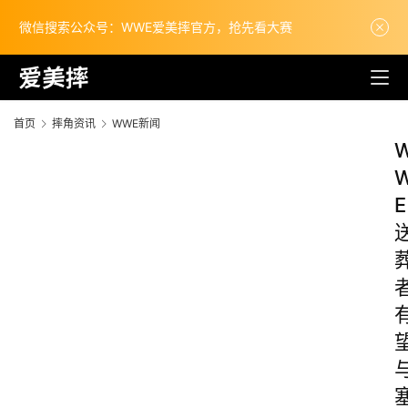
微信搜索公众号：WWE爱美摔官方，抢先看大赛
首页
摔角资讯
WWE新闻
E