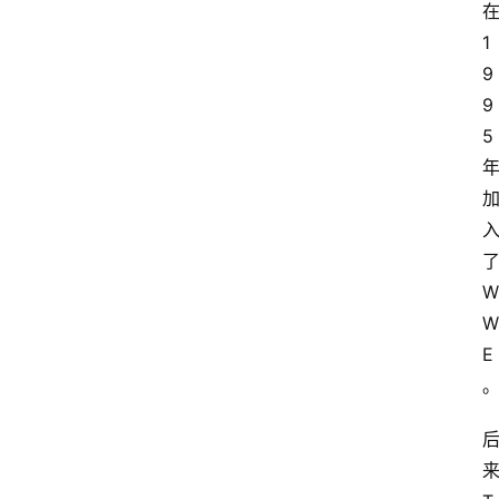
1
9
9
5
W
W
E