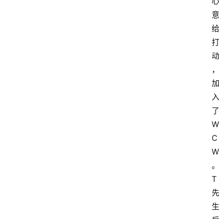
W
C
W
T