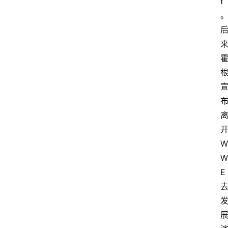
f
。
W
W
E