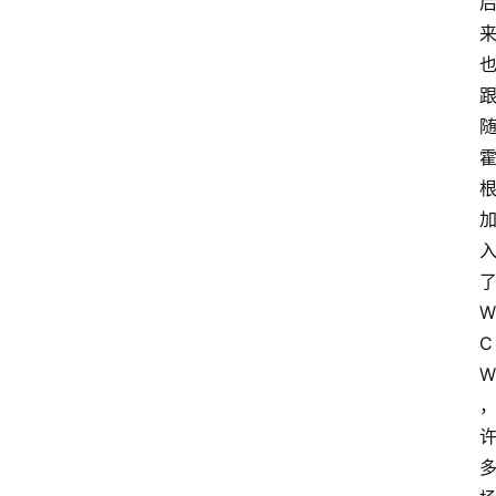
W
C
W