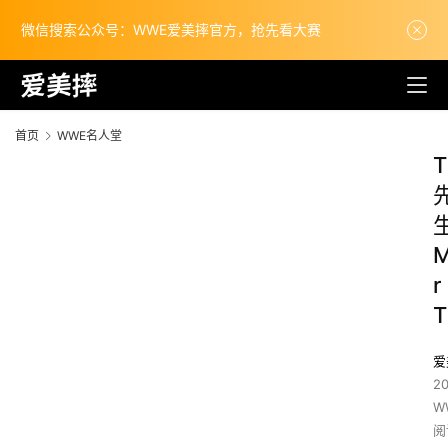
微信搜索公众号：WWE爱美摔官方，抢先看大赛
首页
WWE名人堂
T
r
T
爱
2
W
阅