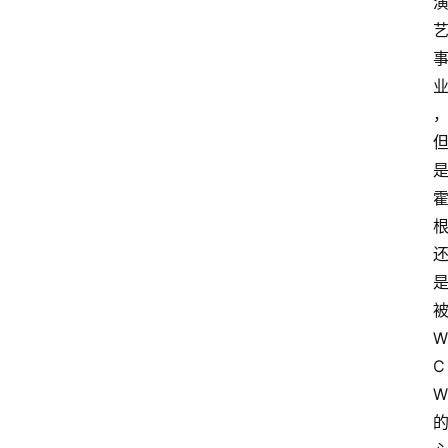
W
C
W