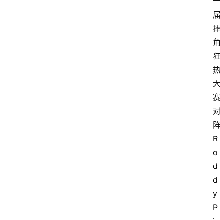
R
o
d
d
y 
P