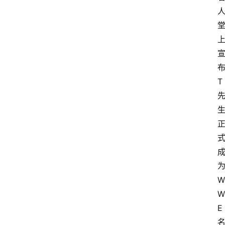
快
讯
摔
角
社
T
区
W
W
E