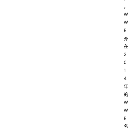
场
音
W
乐
W
E
W
登录
注册
W
E
2
热
词
0
1
选
4
手
资
料
W
W
W
E
W
E