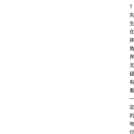
首
T
页
比
赛
摔
角
资
讯
W
W
E
图
库
出