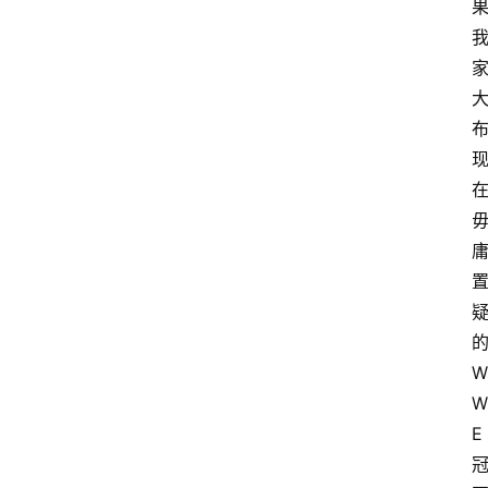
首
页
比
W
赛
W
E
摔
角