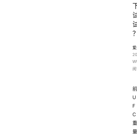
爱
2
W
阅
U
F
C