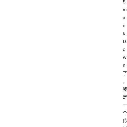
S
m
a
c
k
D
o
w
n