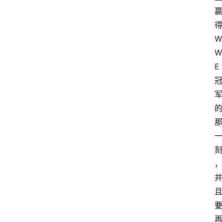
W
W
E