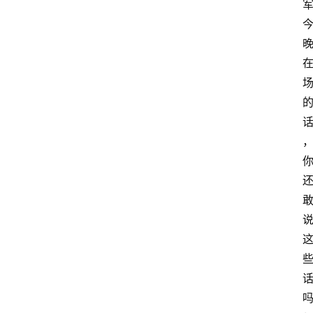
资
讯
W
W
E
图
库
出
场
音
乐
W
登录
注册
W
E
热