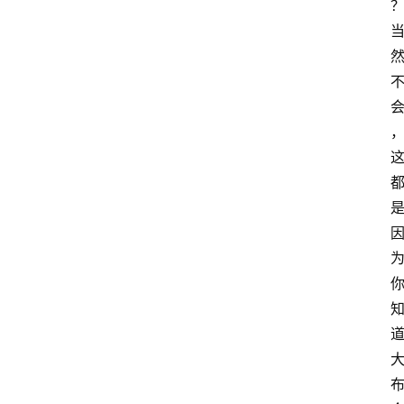
词
选
手
资
料
W
W
E
快
讯
摔
角
社
区