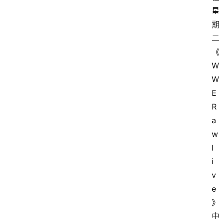
W
W
E 
R
a
w 
l
i
v
e