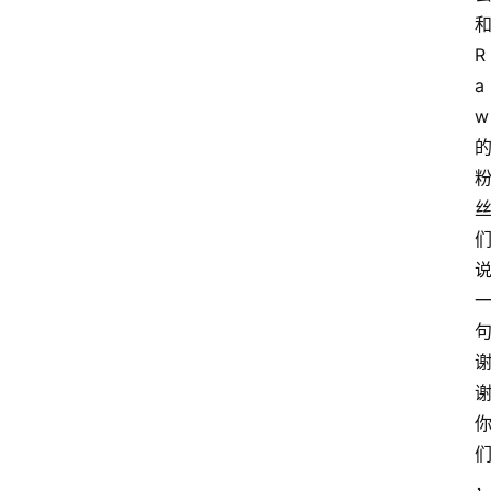
R
a
w