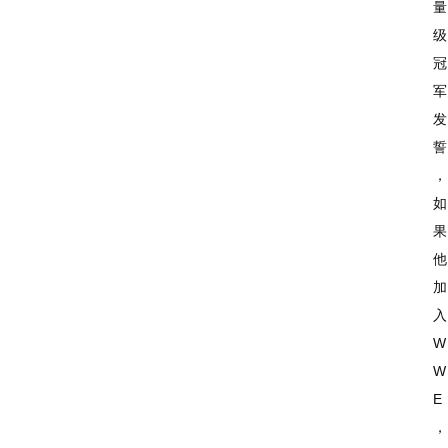
量
级
冠
军
发
誓
，
如
果
他
加
入
W
W
E
，