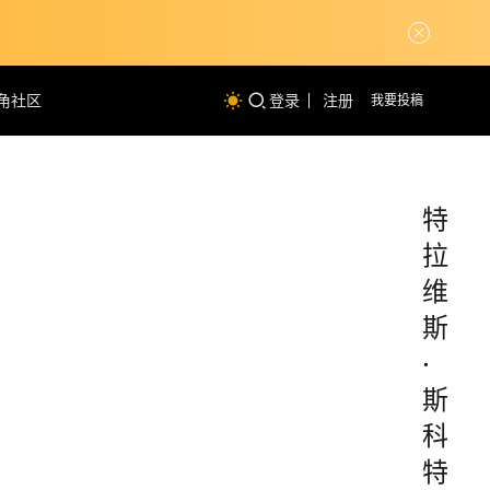
角社区
登录
注册
我要投稿
特
拉
维
斯
·
斯
科
特