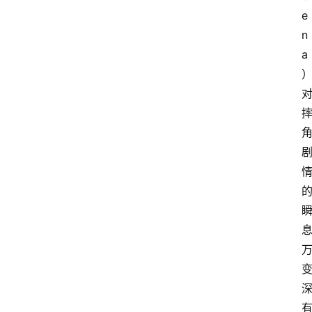
e
n
a