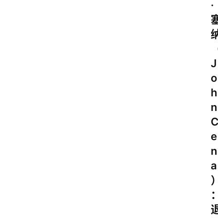
·
J
o
h
n
e
n
a