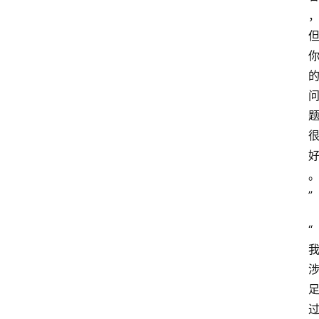
首
”
页
“
比
赛
摔
角