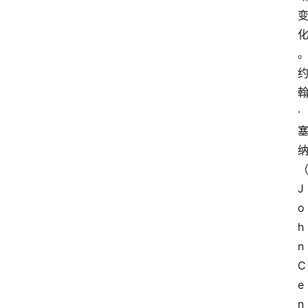
·
J
o
h
n 
C
e
n