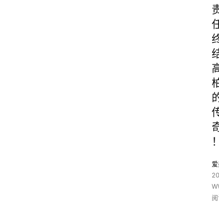
爱
2
W
阅