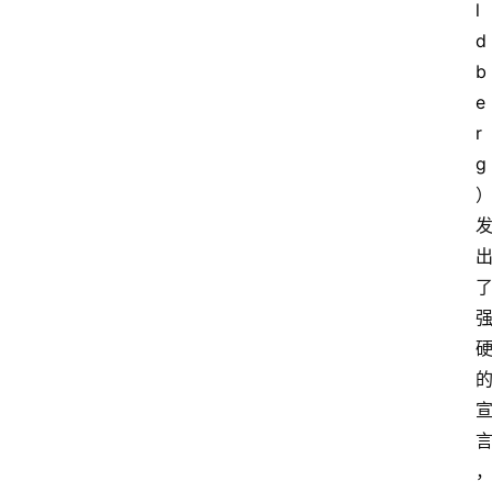
l
d
b
e
r
g