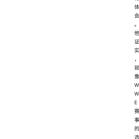
W
W
E