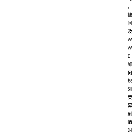
W
W
E