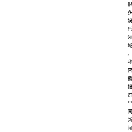
资
讯
W
W
E
图
库
出
场
音
乐
W
登录
注册
W
E
热