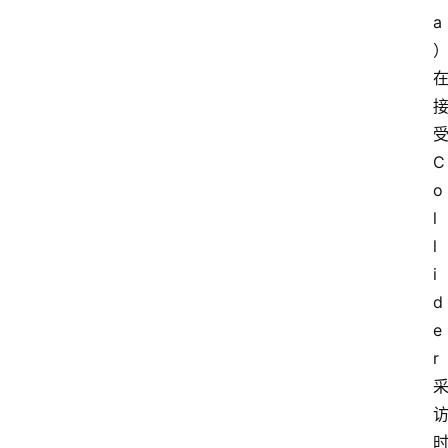
a
C
o
l
l
i
d
e
r