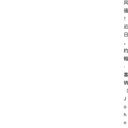
·
J
o
h
n 