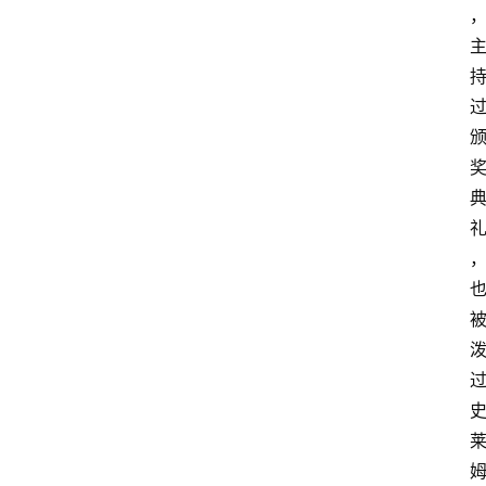
词
选
手
资
料
W
W
E
快
讯
摔
角
社
区