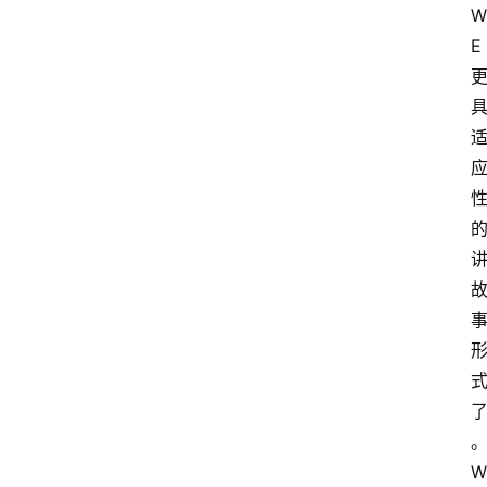
W
E
W