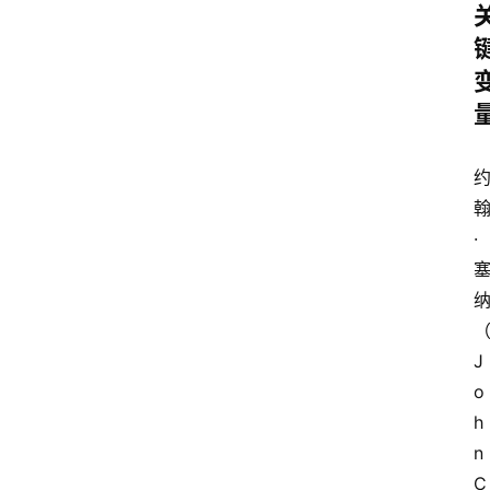
·
J
o
h
n 
C