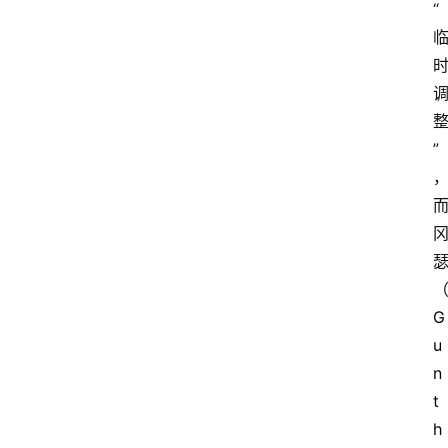
“
”
G
u
n
t
h