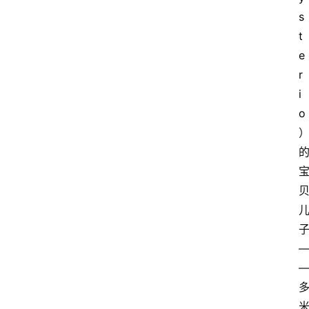
s
t
e
r
i
o