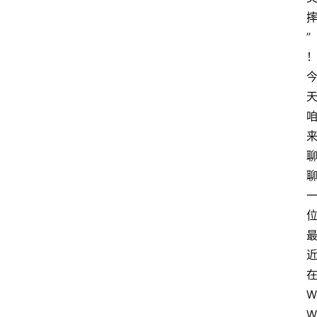
”
W
W