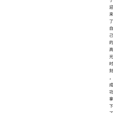
词
选
手
资
料
W
W
E
快
讯
摔
角
社
区