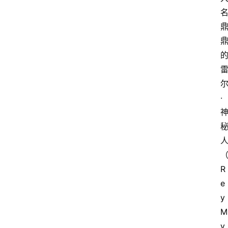
·
R
e
y 
M
y