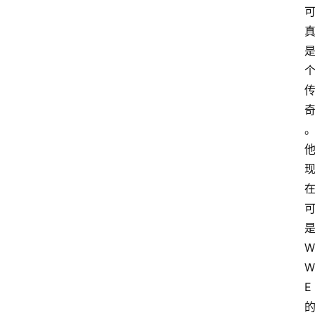
W
W
E