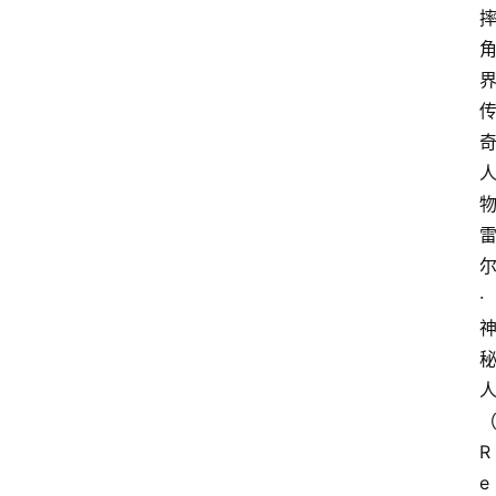
·
R
e