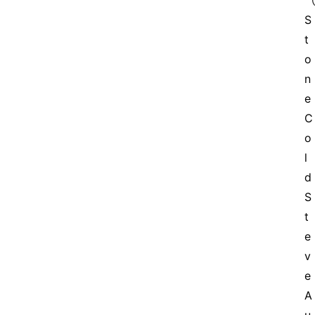
S
t
o
n
e 
C
o
l
d 
S
t
e
v
e 
A