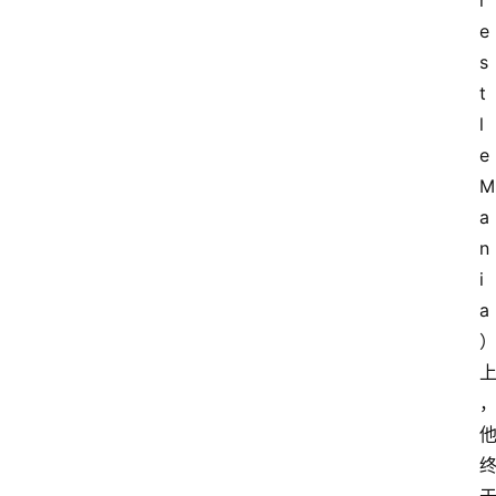
r
资
e
讯
s
t
W
l
W
E
e
图
M
库
a
n
出
i
场
a
音
乐
W
登录
注册
W
E
热