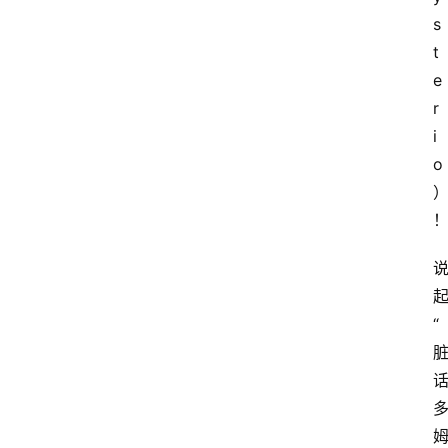
s
t
e
r
i
o
“