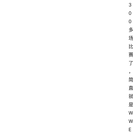
3
0
0
W
W
E