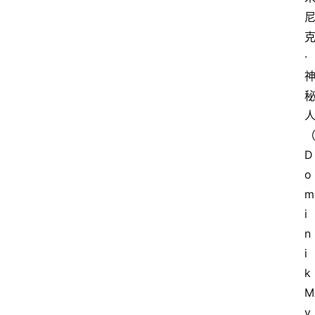
·
D
o
m
i
n
i
k 
M
y