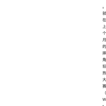
”
首
页
比
赛
摔
W
角