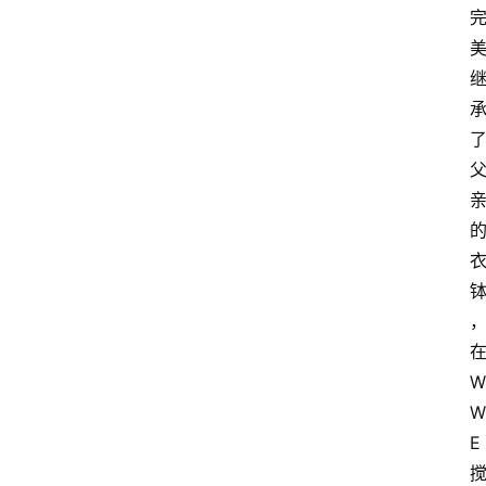
W
W
E