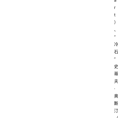
a
r
t
“
”
·