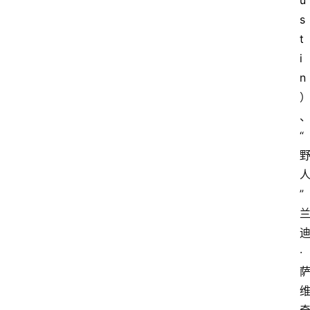
u
s
t
i
n
“
”
·