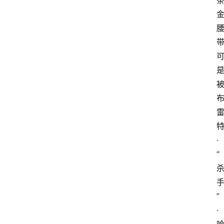
·
“
”
·