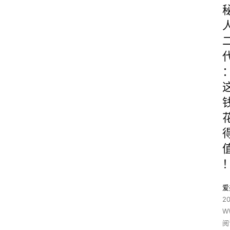
爱
2
W
阅