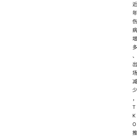
T
K
O 