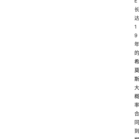
E 
达
1
9 