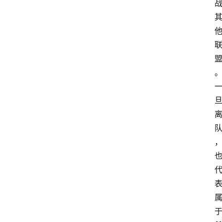
首
页
比
赛
摔
角
资