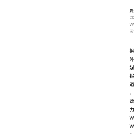
爱
2
W
阅
力
W
W