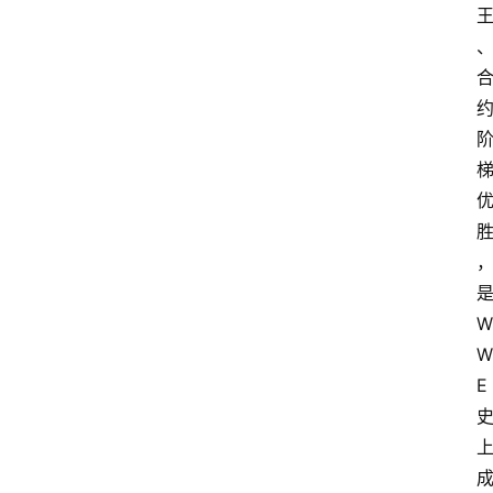
是
W
W
E 