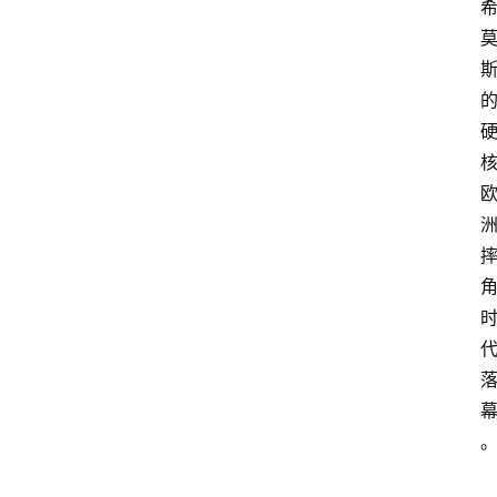
讯
W
W
E
图
库
出
场
音
乐
W
登录
注册
W
E
热
词